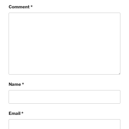
Comment
*
Name
*
Email
*