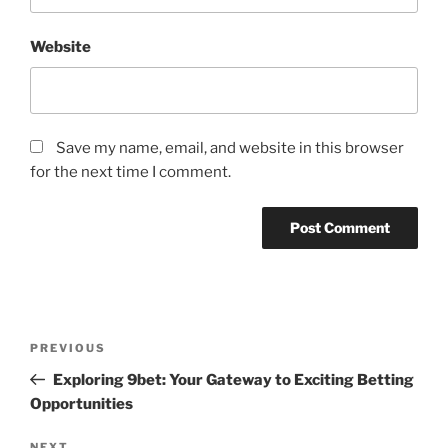
Website
Save my name, email, and website in this browser
for the next time I comment.
Post
Previous
PREVIOUS
navigation
Post
Exploring 9bet: Your Gateway to Exciting Betting
Opportunities
NEXT