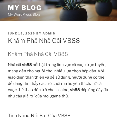
Skip
MY BLOG
to
My WordPress Blog
content
POSTED
JUNE 15, 2026
BY
ADMIN
ON
Khám Phá Nhà Cái VB88
Khám Phá Nhà Cái VB88
Nhà cái
vb88
nổi bật trong lĩnh vực cá cược trực tuyến,
mang đến cho người chơi nhiều lựa chọn hấp dẫn. Với
giao diện thân thiện và dễ sử dụng, người dùng có thể
dễ dàng tìm thấy các trò chơi mà họ yêu thích. Từ cá
cược thể thao đến trò chơi casino,
vb88
đáp ứng đầy đủ
nhu cầu giải trí của mọi game thủ.
Tính Năng Nổi Bật Của VB88