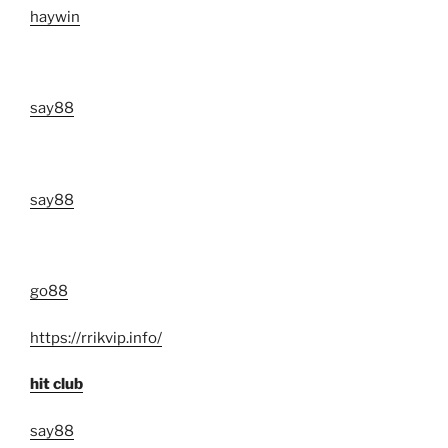
haywin
say88
say88
go88
https://rrikvip.info/
hit club
say88