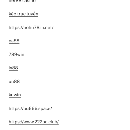
net88 casino
kèo trực tuyến
https://nohu78.in.net/
ea88
789win
lx88
uu88
kuwin
https://uu666.space/
https://www.222bd.club/