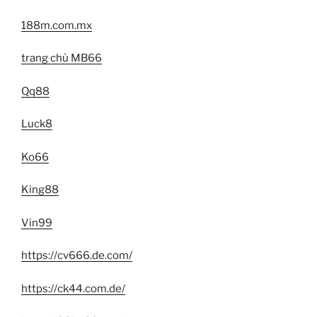
188m.com.mx
trang chủ MB66
Qq88
Luck8
Ko66
King88
Vin99
https://cv666.de.com/
https://ck44.com.de/