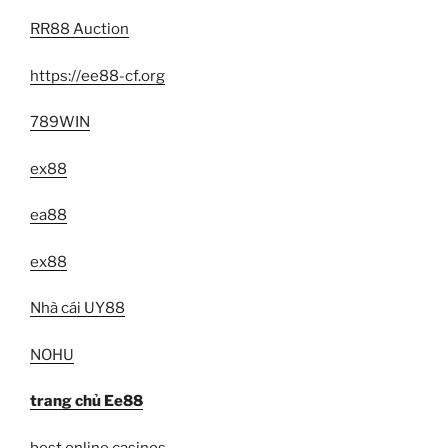
RR88 Auction
https://ee88-cf.org
789WIN
ex88
ea88
ex88
Nhà cái UY88
NOHU
trang chủ Ee88
best online casinos