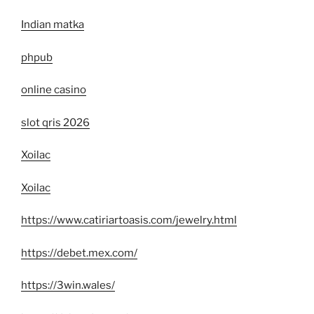
Indian matka
phpub
online casino
slot qris 2026
Xoilac
Xoilac
https://www.catiriartoasis.com/jewelry.html
https://debet.mex.com/
https://3win.wales/