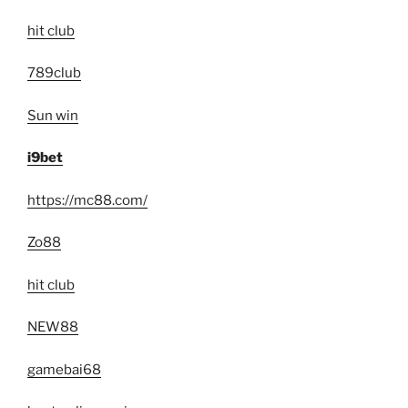
hit club
789club
Sun win
i9bet
https://mc88.com/
Zo88
hit club
NEW88
gamebai68