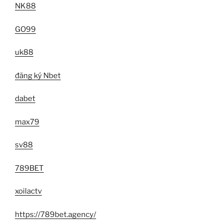
NK88
GO99
uk88
đăng ký Nbet
dabet
max79
sv88
789BET
xoilactv
https://789bet.agency/