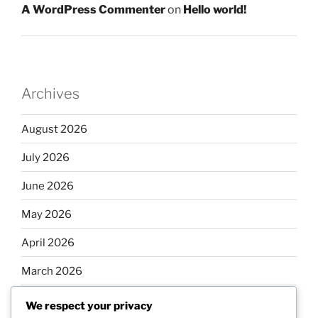
A WordPress Commenter
on
Hello world!
Archives
August 2026
July 2026
June 2026
May 2026
April 2026
March 2026
February 2026
We respect your privacy