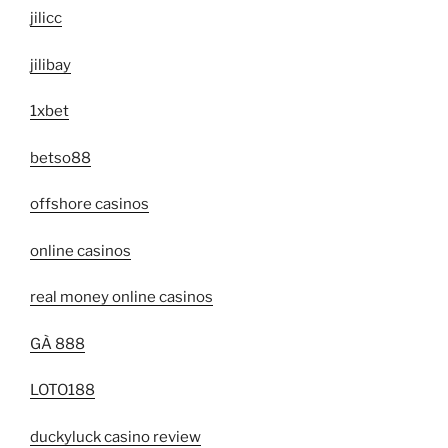
jilicc
jilibay
1xbet
betso88
offshore casinos
online casinos
real money online casinos
GÀ 888
LOTO188
duckyluck casino review