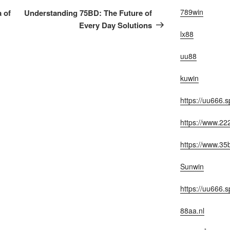
Post
789win
 of
Understanding 75BD: The Future of
Every Day Solutions
lx88
uu88
kuwin
https://uu666.s
https://www.22
https://www.35b
Sunwin
https://uu666.s
88aa.nl