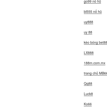
go99 nổ hũ
bl555 nổ hũ
uy888
uy 88
kèo bóng bet8
LX888
188m.com.mx
trang chủ MB6
Qq88
Luck8
Ko66