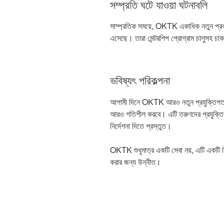
সম্প্রতি ঘটে যাওয়া ঘটনাবলি
সাম্প্রতিক সময়ে, OKTK একাধিক নতুন প্রকল্
এসেছে। তারা মেন্টরশিপ প্রোগ্রাম চালুসহ চাক
ভবিষ্যৎ পরিকল্পনা
আগামী দিনে OKTK আরও নতুন প্রযুক্তিগত সম
আরও গতিশীল করবে। এটি তরুণদের প্রযুক্তি
নির্দেশনা দিতে প্রস্তুত।
OKTK শুধুমাত্র একটি সেবা নয়, এটি একটি 
করার জন্য উন্নীত।