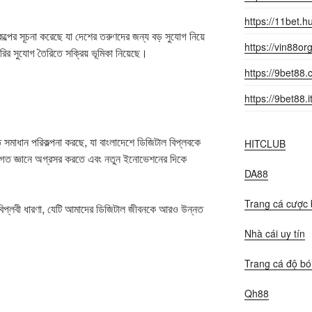
https://11bet.hu
পের সূচনা করেছে যা দেশের তরুণদের জন্য বড় সুযোগ নিয়ে
https://vin88or
রির সুযোগ তৈরিতে সক্রিয় ভূমিকা নিয়েছে।
https://9bet88.
https://9bet88.i
াধান পরিকল্পনা করছে, যা বাংলাদেশে ডিজিটাল বিপ্লবকে
HITCLUB
গত জ্ঞানে অগ্রসর করতে এবং নতুন ইনোভেশনের দিকে
DA88
Trang cá cược 
বিপ্লবী ধারণা, যেটি আমাদের ডিজিটাল জীবনকে আরও উন্নত
Nhà cái uy tín
Trang cá độ bó
Qh88