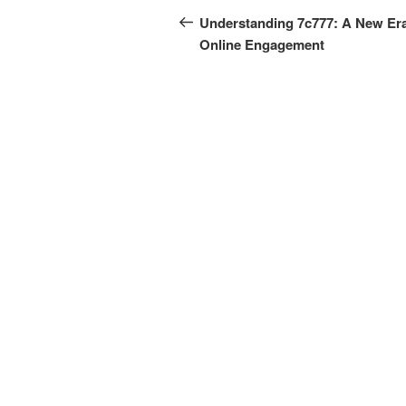
navigation
Post
Understanding 7c777: A New Era
Online Engagement