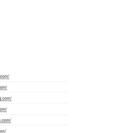
t.com/
com/
g.com/
com/
g.com/
com/