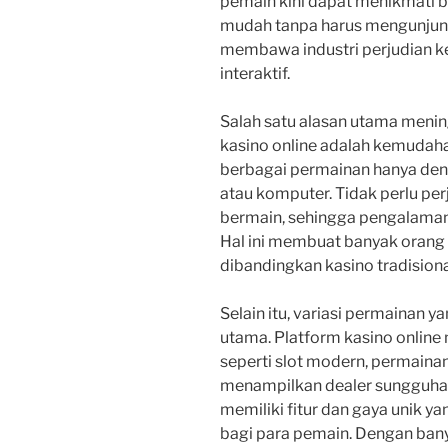
pemain kini dapat menikmati 
mudah tanpa harus mengunjungi 
membawa industri perjudian ke 
interaktif.
Salah satu alasan utama meni
kasino online adalah kemudah
berbagai permainan hanya den
atau komputer. Tidak perlu per
bermain, sehingga pengalaman b
Hal ini membuat banyak orang 
dibandingkan kasino tradisiona
Selain itu, variasi permainan y
utama. Platform kasino online
seperti slot modern, permainan 
menampilkan dealer sungguhan
memiliki fitur dan gaya unik
bagi para pemain. Dengan bany