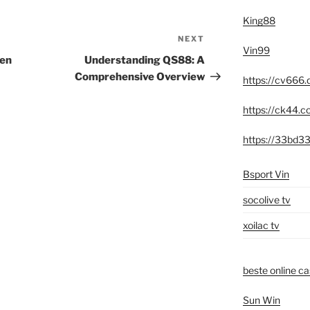
King88
NEXT
Next
Vin99
Post
hen
Understanding QS88: A
Comprehensive Overview
https://cv666.
https://ck44.c
https://33bd3
Bsport Vin
socolive tv
xoilac tv
beste online ca
Sun Win