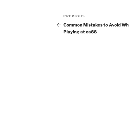
Post
Previous
PREVIOUS
navigation
Post
Common Mistakes to Avoid W
Playing at ea88