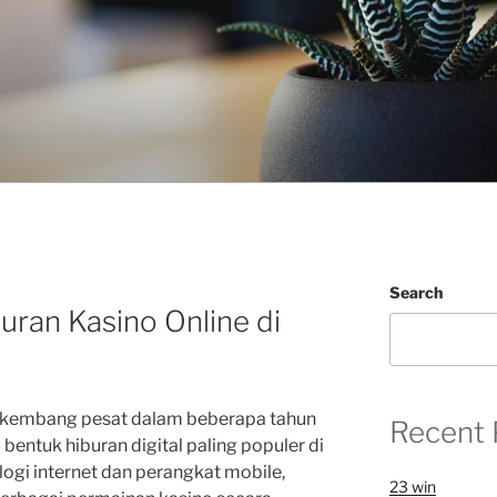
Search
ran Kasino Online di
berkembang pesat dalam beberapa tahun
Recent 
 bentuk hiburan digital paling populer di
ogi internet dan perangkat mobile,
23 win