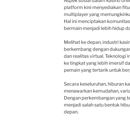
Aspek sosial dalam kasino on
platform kini menyediakan fitu
multiplayer yang memungkinkan
Hal ini menciptakan komunit
bermain menjadi lebih hidup d
Melihat ke depan, industri kasi
berkembang dengan dukungan 
dan realitas virtual. Teknolo
ke tingkat yang lebih imersif 
pemain yang tertarik untuk be
Secara keseluruhan, hiburan k
menawarkan kemudahan, variasi
Dengan perkembangan yang terus
menjadi salah satu bentuk hibu
depan.