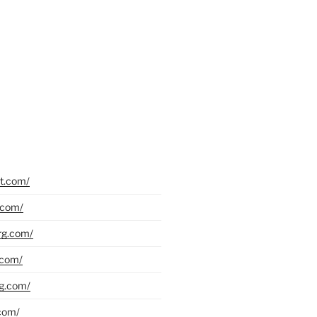
at.com/
.com/
rg.com/
.com/
rg.com/
.com/